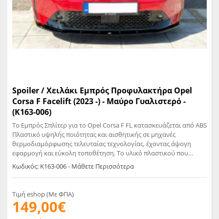
Spoiler / Χειλάκι Εμπρός Προφυλακτήρα Opel
Corsa F Facelift (2023 -) - Μαύρο Γυαλιστερό -
(K163-006)
Το Εμπρός Σπλίτερ για το Opel Corsa F FL κατασκευάζεται από ABS
Πλαστικό υψηλής ποιότητας και αισθητικής σε μηχανές
θερμοδιαμόρφωσης τελευταίας τεχνολογίας, έχοντας άψογη
εφαρμογή και εύκολη τοποθέτηση. Το υλικό πλαστικού που
χρησιμοποιείται για την δημιουργία προϊόντων έρχεται σε
Κωδικός: K163-006 - Μάθετε Περισσότερα
Μαύρο Γυαλιστερό χρώμα και με αντιχαρακτική επιφάνεια.
Συνοδεύεται από προστατευτική μεμβράνη όπου αφαιρείται πριν
την τοποθέτηση.
Τιμή eshop (Με ΦΠΑ)
149,00€