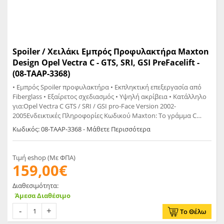
Spoiler / Χειλάκι Εμπρός Προφυλακτήρα Maxton
Design Opel Vectra C - GTS, SRI, GSI PreFacelift -
(08-TAAP-3368)
• Eμπρός Spoiler προφυλακτήρα • Εκπληκτική επεξεργασία από
Fiberglass • Εξαίρετος σχεδιασμός • Υψηλή ακρίβεια • Κατάλληλο
για:Opel Vectra C GTS / SRI / GSI pro-Face Version 2002-
2005Ενδεικτικές Πληροφορίες Κωδικού Maxton: Το γράμμα C
σημαίνει Carbon Look Το γράμμα G σημαίνει Glossy Black Το
Κωδικός: 08-TAAP-3368 - Μάθετε Περισσότερα
γράμμα T σημαίνει Matt
Τιμή eshop (Με ΦΠΑ)
159,00€
Διαθεσιμότητα:
Άμεσα Διαθέσιμο
Το Θέλω