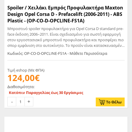
Spoiler / Χειλάκι Εμπρός Προφυλακτήρα Maxton
Design Opel Corsa D - Prefacelift (2006-2011) - ABS
Plastic - (OP-CO-D-OPCLINE-FS1A)
Μπροστινό spoiler προφυλακτήρα για Opel Corsa D standard pre-
face έκδοση 2006–2011. Είναι σχεδιασμένο για σωστή εφαρμογή
στον εργοστασιακό μπροστινό προφυλακτήρα και προσφέρει πιο
σπορ εμφάνιση στο αυτοκίνητο. Το προϊόν είναι κατασκευασμένο
από υψηλής ποιότητας ABS plastic, ένα υλικό που έχει
Κωδικός: OP-CO-D-OPCLINE-FS1A - Μάθετε Περισσότερα
δημιουργηθεί ειδικά για χρήση στην αυτοκινητοβιομηχανία.
Χαρακτηριστικά Προϊόντος: Προϊόν: Μπροστινό spoiler
προφυλακτήρα Μοντέλο: Opel Corsa D Έκδοση: Standard pre-face
Τιμή eshop (Με ΦΠΑ)
Χρονολογία: 2006–2011 Υλικό: ABS plastic Φινίρισμα: Άβαφο,
124,00€
απαιτεί βαφή Πιστοποίηση: TUV Materialgutachten
Διαθεσιμότητα:
Κατόπιν Παραγγελίας έως 30 Εργάσιμες
Το Θέλω