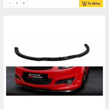
Το Θέλω