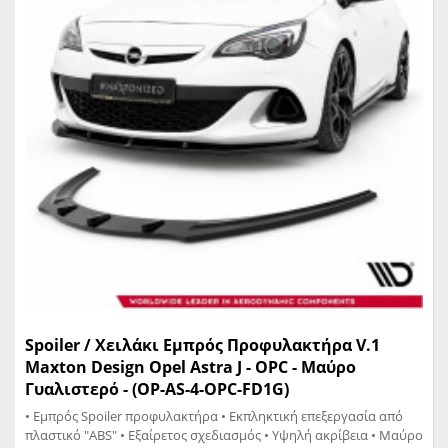
Spoiler / Χειλάκι Εμπρός Προφυλακτήρα V.1
Maxton Design Opel Astra J - OPC - Μαύρο
Γυαλιστερό - (OP-AS-4-OPC-FD1G)
• Eμπρός Spoiler προφυλακτήρα • Εκπληκτική επεξεργασία από
πλαστικό "ABS" • Εξαίρετος σχεδιασμός • Υψηλή ακρίβεια • Μαύρο