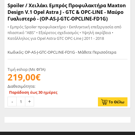
Spoiler / Χειλάκι Εμπρός Προφυλακτήρα Maxton
Design V.1 Opel Astra J - GTC & OPC-LINE - Μαύρο
Γυαλιστερό - (OP-AS-J-GTC-OPCLINE-FD1G)
• Eμπρός Spoiler προφυλακτήρα • Εκπληκτική επεξεργασία από
πλαστικό "ABS" • Εξαίρετος σχεδιασμός • Υψηλή ακρίβεια •
Κατάλληλος για Opel Astra GTC OPC-Line J 2011 - 2018
Κωδικός: OP-AS-J-GTC-OPCLINE-FD1G - Μάθετε Περισσότερα
Τιμή eshop (Με ΦΠΑ)
219,00€
Διαθεσιμότητα:
Παράδοση έως 30 ημέρες
Το Θέλω