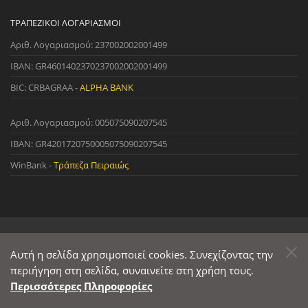
ΤΡΑΠΕΖΙΚΟΊ ΛΟΓΑΡΙΑΣΜΟΊ
Αριθ. Λογαριασμού: 237002002001499
IBAN: GR4601402370237002002001499
BIC: CRBAGRAA -
ALPHA BANK
Αριθ. Λογαριασμού: 005075090207545
IBAN: GR4201720750005075090207545
WinBank -
Τράπεζα Πειραιώς
© 2022 StreetWare. All Rights Reserved. | Designed and Developed
by
Αυτή η σελίδα χρησιμοποιεί cookies. Συνεχίζοντας την
Primesoft
&
CodeCave
περιήγηση στη σελίδα, συναινείτε στη χρήση τους.
Περισσότερες Πληροφορίες