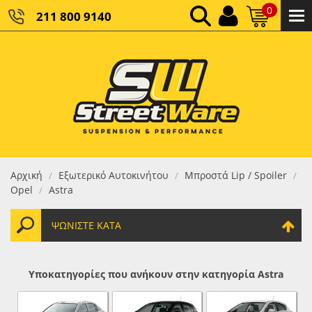
0
211 800 9140
0,00 €
ΚΑΘΑΡΌ ΣΎΝΟΛΟ:
0,00 €
ΤΕΛΙΚΌ ΣΎΝΟΛΟ:
Αρχική
Εξωτερικό Αυτοκινήτου
Μπροστά Lip / Spoiler
/
/
/
Opel
Astra
/
ΨΩΝΊΣΤΕ ΚΑΤΆ
Υποκατηγορίες που ανήκουν στην κατηγορία Astra