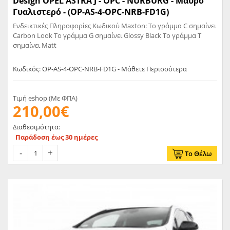
Design OPEL ASTRA J - OPC - NURBURG - Μαύρο
Γυαλιστερό - (OP-AS-4-OPC-NRB-FD1G)
Ενδεικτικές Πληροφορίες Κωδικού Maxton: Το γράμμα C σημαίνει
Carbon Look Το γράμμα G σημαίνει Glossy Black Το γράμμα T
σημαίνει Matt
Κωδικός: OP-AS-4-OPC-NRB-FD1G - Μάθετε Περισσότερα
Τιμή eshop (Με ΦΠΑ)
210,00€
Διαθεσιμότητα:
Παράδοση έως 30 ημέρες
Το Θέλω