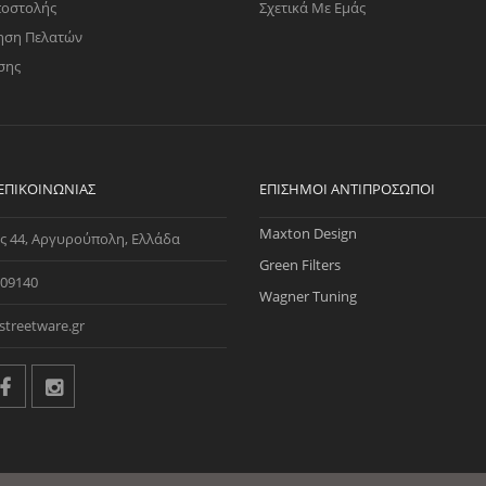
ποστολής
Σχετικά Με Εμάς
ηση Πελατών
σης
 ΕΠΙΚΟΙΝΩΝΊΑΣ
ΕΠΊΣΗΜΟΙ ΑΝΤΙΠΡΌΣΩΠΟΙ
Maxton Design
ς 44, Αργυρούπολη, Ελλάδα
Green Filters
09140
Wagner Tuning
streetware.gr