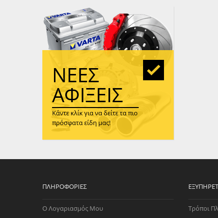
WAST
RENA
ΑΝΤΛ
ΛΕΊΠ
(TURB
ΝΈΕΣ
ΑΝΤΛ
ΑΦΊΞΕΙΣ
Κάντε κλίκ για να δείτε τα πιο
πρόσφατα είδη μας!
ΠΛΗΡΟΦΟΡΊΕΣ
ΕΞΥΠΗΡΈ
Ο Λογαριασμός Μου
Τρόποι Π