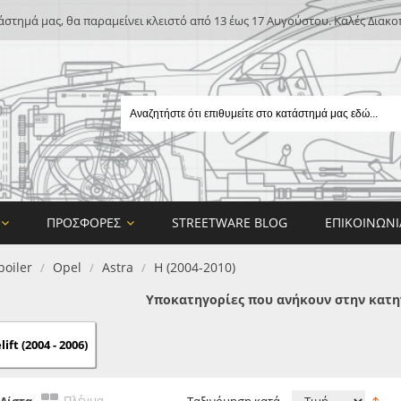
άστημά μας, θα παραμείνει κλειστό από 13 έως 17 Αυγούστου. Καλές Διακο
ΠΡΟΣΦΟΡΈΣ
STREETWARE BLOG
ΕΠΙΚΟΙΝΩΝΊ
poiler
Opel
Astra
H (2004-2010)
/
/
/
Υποκατηγορίες που ανήκουν στην κατηγ
ift (2004 - 2006)
E
ON DESIGN
Πλέγμα
Λίστα