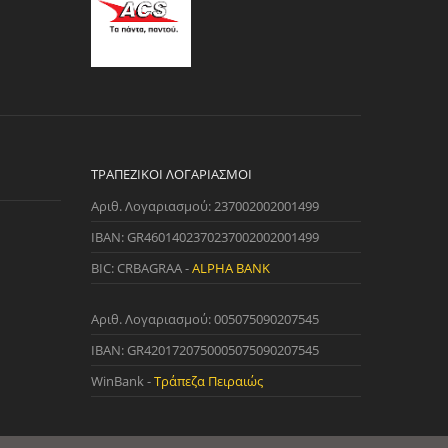
ΤΡΑΠΕΖΙΚΟΊ ΛΟΓΑΡΙΑΣΜΟΊ
Αριθ. Λογαριασμού: 237002002001499
IBAN: GR4601402370237002002001499
BIC: CRBAGRAA -
ALPHA BANK
Αριθ. Λογαριασμού: 005075090207545
IBAN: GR4201720750005075090207545
WinBank -
Τράπεζα Πειραιώς