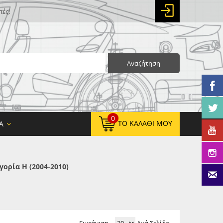
πές!
Αναζήτηση
0
ΤΟ ΚΑΛΆΘΙ ΜΟΥ
Α
ορία H (2004-2010)
0,00 €
ΚΑΘΑΡΌ ΣΎΝΟΛΟ:
0,00 €
ΤΕΛΙΚΌ ΣΎΝΟΛΟ: