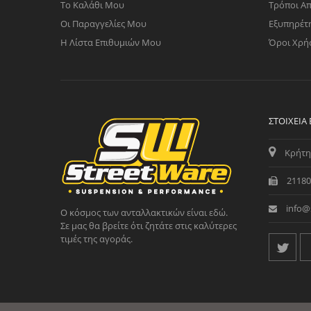
Το Καλάθι Μου
Τρόποι Α
Οι Παραγγελίες Μου
Εξυπηρέτ
Η Λίστα Επιθυμιών Μου
Όροι Χρή
ΣΤΟΙΧΕΊΑ
Κρήτη
21180
info@
Ο κόσμος των ανταλλακτικών είναι εδώ.
Σε μας θα βρείτε ότι ζητάτε στις καλύτερες
τιμές της αγοράς.