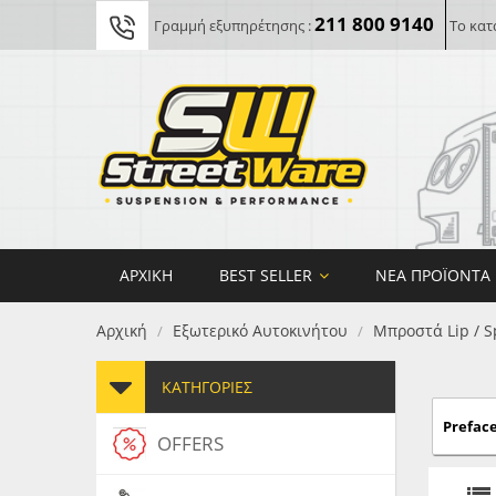
211 800 9140
Γραμμή εξυπηρέτησης :
Το κατ
ΑΡΧΙΚΉ
BEST SELLER
ΝΈΑ ΠΡΟΪΌΝΤΑ
Αρχική
Εξωτερικό Αυτοκινήτου
Μπροστά Lip / S
/
/
ΚΑΤΗΓΟΡΊΕΣ
Prefacel
OFFERS
FORG
MAXT