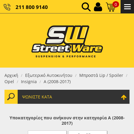
0
211 800 9140
0,00 €
ΚΑΘΑΡΌ ΣΎΝΟΛΟ:
0,00 €
ΤΕΛΙΚΌ ΣΎΝΟΛΟ:
Αρχική
Εξωτερικό Αυτοκινήτου
Μπροστά Lip / Spoiler
/
/
/
Opel
Insignia
A (2008-2017)
/
/
ΨΩΝΊΣΤΕ ΚΑΤΆ
Υποκατηγορίες που ανήκουν στην κατηγορία A (2008-
2017)