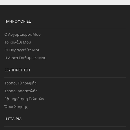
ΠΛΗΡΟΦΟΡΊΕΣ
Ο Λογαριασμός Μου
Το Καλάθι Μου
Οι Παραγγελίες Μου
Η Λίστα Επιθυμιών Μου
ΕΞΥΠΗΡΈΤΗΣΗ
Τρόποι Πληρωμής
Τρόποι Αποστολής
Εξυπηρέτηση Πελατών
Όροι Χρήσης
Η ΕΤΑΙΡΊΑ