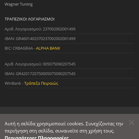
Wagner Tuning
ΤΡΑΠΕΖΙΚΟΊ ΛΟΓΑΡΙΑΣΜΟΊ
Αριθ. Λογαριασμού: 237002002001499
IBAN: GR4601402370237002002001499
BIC: CRBAGRAA -
ALPHA BANK
Αριθ. Λογαριασμού: 005075090207545
IBAN: GR4201720750005075090207545
WinBank -
Τράπεζα Πειραιώς
© 2022 StreetWare. All Rights Reserved. | Designed and Developed
by
Αυτή η σελίδα χρησιμοποιεί cookies. Συνεχίζοντας την
Primesoft
&
CodeCave
περιήγηση στη σελίδα, συναινείτε στη χρήση τους.
Περισσότερες Πληροφορίες