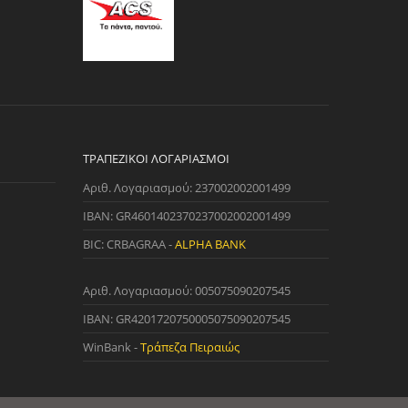
ΤΡΑΠΕΖΙΚΟΊ ΛΟΓΑΡΙΑΣΜΟΊ
Αριθ. Λογαριασμού: 237002002001499
IBAN: GR4601402370237002002001499
BIC: CRBAGRAA -
ALPHA BANK
Αριθ. Λογαριασμού: 005075090207545
IBAN: GR4201720750005075090207545
WinBank -
Τράπεζα Πειραιώς