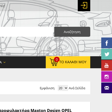
πές!
Αναζήτηση
0
ΤΟ ΚΑΛΆΘΙ ΜΟΥ
Α
Εμφάνιση
Ανά Σελίδα
0,00 €
ΚΑΘΑΡΌ ΣΎΝΟΛΟ:
0,00 €
ΤΕΛΙΚΌ ΣΎΝΟΛΟ:
ς προφυλακτήρα Maxton Design OPEL