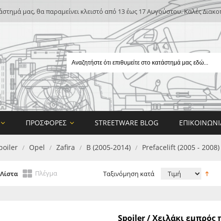
άστημά μας, θα παραμείνει κλειστό από 13 έως 17 Αυγούστου. Καλές Διακο
ΠΡΟΣΦΟΡΈΣ
STREETWARE BLOG
ΕΠΙΚΟΙΝΩΝΊ
poiler
Opel
Zafira
B (2005-2014)
Prefacelift (2005 - 2008)
/
/
/
/
Πλέγμα
Λίστα
Ταξινόμηση κατά
E
Spoiler / Χειλάκι εμπρό
ON DESIGN