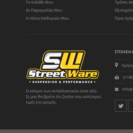
Το Καλάθι Μου
Τρόποι Α
Οι Παραγγελίες Μου
Εξυπηρέτ
Η Λίστα Επιθυμιών Μου
Όροι Χρή
ΣΤΟΙΧΕΊΑ
Κρήτη
21180
info@
Ο κόσμος των ανταλλακτικών είναι εδώ.
Σε μας θα βρείτε ότι ζητάτε στις καλύτερες
τιμές της αγοράς.