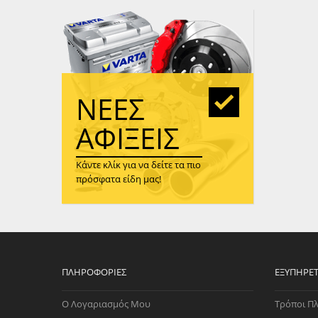
WAST
RENA
ΑΝΤΛ
ΛΕΊΠ
(TURB
ΝΈΕΣ
ΑΝΤΛ
ΑΦΊΞΕΙΣ
Κάντε κλίκ για να δείτε τα πιο
πρόσφατα είδη μας!
ΠΛΗΡΟΦΟΡΊΕΣ
ΕΞΥΠΗΡΈ
Ο Λογαριασμός Μου
Τρόποι Π