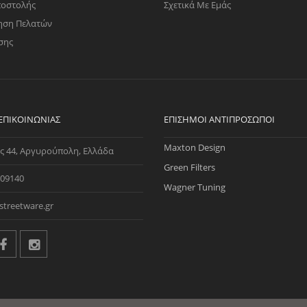
ποστολής
Σχετικά Με Εμάς
ηση Πελατών
σης
 ΕΠΙΚΟΙΝΩΝΊΑΣ
ΕΠΊΣΗΜΟΙ ΑΝΤΙΠΡΌΣΩΠΟΙ
Maxton Design
ς 44, Αργυρούπολη, Ελλάδα
Green Filters
09140
Wagner Tuning
streetware.gr