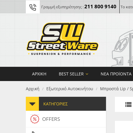
211 800 9140
Γραμμή εξυπηρέτησης :
Το κατ
ΑΡΧΙΚΉ
BEST SELLER
ΝΈΑ ΠΡΟΪΌΝΤΑ
Αρχική
Εξωτερικό Αυτοκινήτου
Μπροστά Lip / S
/
/
ΚΑΤΗΓΟΡΊΕΣ
OFFERS
FORG
MAXT