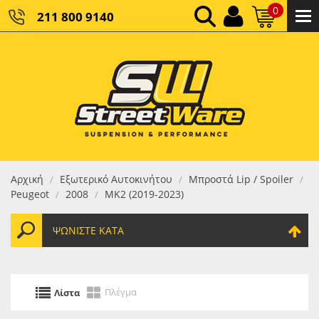
0
211 800 9140
0,00 €
ΚΑΘΑΡΌ ΣΎΝΟΛΟ:
0,00 €
ΤΕΛΙΚΌ ΣΎΝΟΛΟ:
Αρχική
Εξωτερικό Αυτοκινήτου
Μπροστά Lip / Spoiler
/
/
/
Peugeot
2008
MK2 (2019-2023)
/
/
ΨΩΝΊΣΤΕ ΚΑΤΆ
Πλέγμα
Λίστα