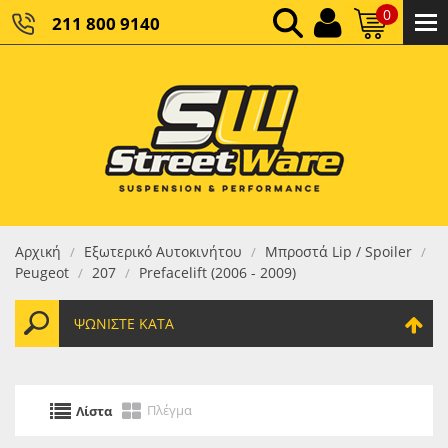
0
211 800 9140
0,00 €
ΚΑΘΑΡΌ ΣΎΝΟΛΟ:
0,00 €
ΤΕΛΙΚΌ ΣΎΝΟΛΟ:
Αρχική
Εξωτερικό Αυτοκινήτου
Μπροστά Lip / Spoiler
/
/
/
Peugeot
207
Prefacelift (2006 - 2009)
/
/
ΨΩΝΊΣΤΕ ΚΑΤΆ
Πλέγμα
Λίστα