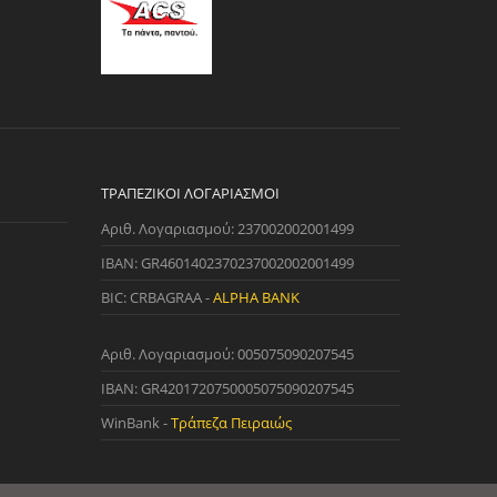
ΤΡΑΠΕΖΙΚΟΊ ΛΟΓΑΡΙΑΣΜΟΊ
Αριθ. Λογαριασμού: 237002002001499
IBAN: GR4601402370237002002001499
BIC: CRBAGRAA -
ALPHA BANK
Αριθ. Λογαριασμού: 005075090207545
IBAN: GR4201720750005075090207545
WinBank -
Τράπεζα Πειραιώς