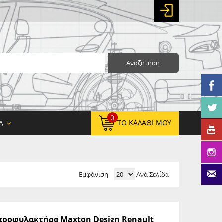
Αναζήτηση
0
ΤΟ ΚΑΛΆΘΙ ΜΟΥ
Α
Εμφάνιση
Ανά Σελίδα
0,00 €
ΚΑΘΑΡΌ ΣΎΝΟΛΟ:
0,00 €
ΤΕΛΙΚΌ ΣΎΝΟΛΟ:
ς προφυλακτήρα Maxton Design Renault