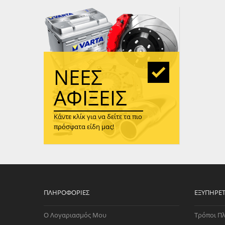
WAST
RENA
ΑΝΤΛ
ΛΕΊΠ
(TURB
ΝΈΕΣ
ΑΝΤΛ
ΑΦΊΞΕΙΣ
Κάντε κλίκ για να δείτε τα πιο
πρόσφατα είδη μας!
ΠΛΗΡΟΦΟΡΊΕΣ
ΕΞΥΠΗΡΈ
Ο Λογαριασμός Μου
Τρόποι Π