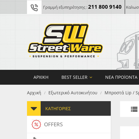
211 800 9140
Γραμμή εξυπηρέτησης :
Καλωσο
ΑΡΧΙΚΉ
BEST SELLER
ΝΈΑ ΠΡΟΪΌΝΤΑ
Αρχική
Εξωτερικό Αυτοκινήτου
Μπροστά Lip / S
/
/
ΚΑΤΗΓΟΡΊΕΣ
OFFERS
FORG
MAXT