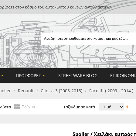
ρίσατε στον κόσμο του αυτοκινήτου και των ανταλλακτικών
ΠΡΟΣΦΟΡΈΣ
STREETWARE BLOG
ΕΠΙΚΟΙΝΩΝΊ
poiler
Renault
Clio
3 (2005-2013)
Facelift ( 2009 - 2014 )
/
/
/
/
Πλέγμα
Λίστα
Ταξινόμηση κατά
E
Spoiler / Χειλάκι εμπρό
ON DESIGN