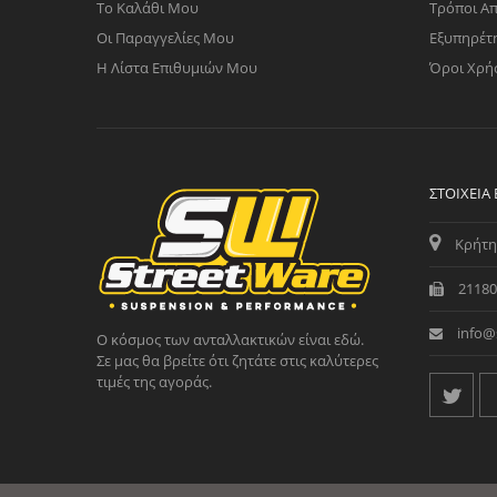
Το Καλάθι Μου
Τρόποι Α
Οι Παραγγελίες Μου
Εξυπηρέτ
Η Λίστα Επιθυμιών Μου
Όροι Χρή
ΣΤΟΙΧΕΊΑ
Κρήτη
21180
info@
Ο κόσμος των ανταλλακτικών είναι εδώ.
Σε μας θα βρείτε ότι ζητάτε στις καλύτερες
τιμές της αγοράς.