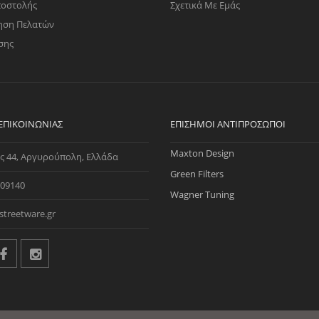
ποστολής
Σχετικά Με Εμάς
ηση Πελατών
σης
 ΕΠΙΚΟΙΝΩΝΊΑΣ
ΕΠΊΣΗΜΟΙ ΑΝΤΙΠΡΌΣΩΠΟΙ
Maxton Design
ς 44, Αργυρούπολη, Ελλάδα
Green Filters
09140
Wagner Tuning
streetware.gr