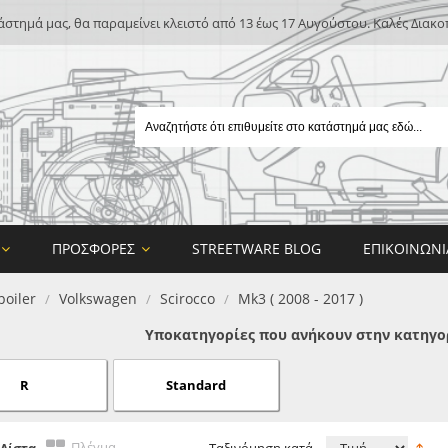
άστημά μας, θα παραμείνει κλειστό από 13 έως 17 Αυγούστου. Καλές Διακο
ΠΡΟΣΦΟΡΈΣ
STREETWARE BLOG
ΕΠΙΚΟΙΝΩΝΊ
poiler
Volkswagen
Scirocco
Mk3 ( 2008 - 2017 )
/
/
/
Υποκατηγορίες που ανήκουν στην κατηγορί
R
Standard
E
ON DESIGN
Πλέγμα
Λίστα