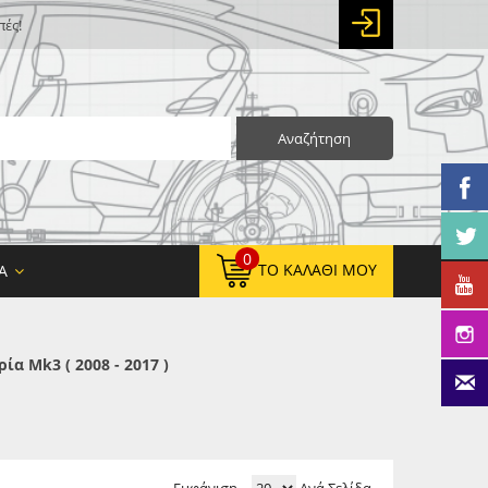
πές!
Αναζήτηση
0
ΤΟ ΚΑΛΆΘΙ ΜΟΥ
Α
α Mk3 ( 2008 - 2017 )
0,00 €
ΚΑΘΑΡΌ ΣΎΝΟΛΟ:
0,00 €
ΤΕΛΙΚΌ ΣΎΝΟΛΟ: