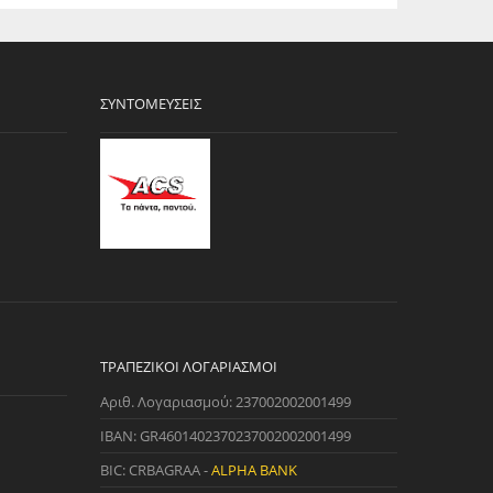
ΣΥΝΤΟΜΕΎΣΕΙΣ
ΤΡΑΠΕΖΙΚΟΊ ΛΟΓΑΡΙΑΣΜΟΊ
Αριθ. Λογαριασμού: 237002002001499
IBAN: GR4601402370237002002001499
BIC: CRBAGRAA -
ALPHA BANK