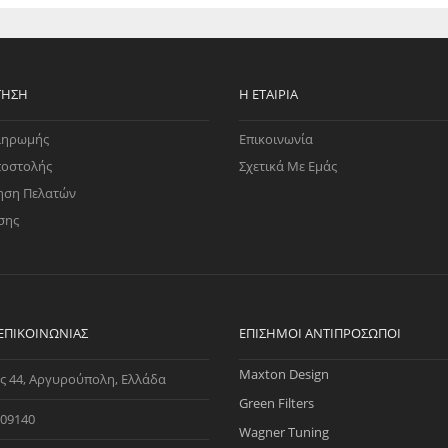
ΤΗΣΗ
Η ΕΤΑΙΡΊΑ
ληρωμής
Επικοινωνία
ποστολής
Σχετικά Με Εμάς
ηση Πελατών
σης
 ΕΠΙΚΟΙΝΩΝΊΑΣ
ΕΠΊΣΗΜΟΙ ΑΝΤΙΠΡΌΣΩΠΟΙ
Maxton Design
ς 44, Αργυρούπολη, Ελλάδα
Green Filters
09140
Wagner Tuning