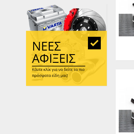
WAST
RENA
ΑΝΤΛ
ΛΕΊΠ
(TURB
ΝΈΕΣ
ΑΝΤΛ
ΑΦΊΞΕΙΣ
Κάντε κλίκ για να δείτε τα πιο
πρόσφατα είδη μας!