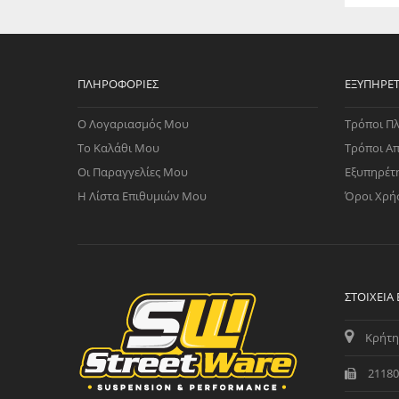
ΠΛΗΡΟΦΟΡΊΕΣ
ΕΞΥΠΗΡΈ
Ο Λογαριασμός Μου
Τρόποι Π
Το Καλάθι Μου
Τρόποι Α
Οι Παραγγελίες Μου
Εξυπηρέτ
Η Λίστα Επιθυμιών Μου
Όροι Χρή
ΣΤΟΙΧΕΊΑ
Κρήτη
21180