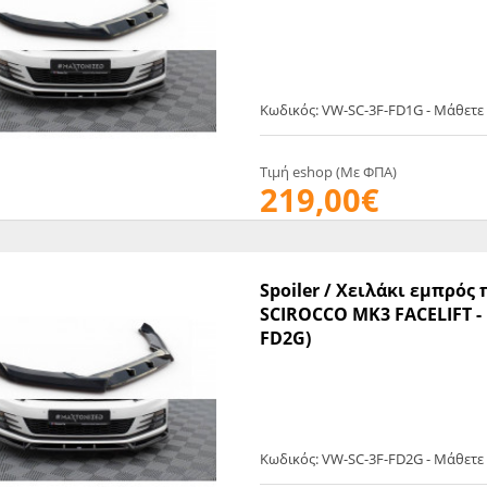
EGATE
ΚΆΛΥΜΜΑ
ULT
CUPRA
ΊΑ ΒΕΝΖΊΝΗΣ
ΨΕΥΤΟΚΆΠΑΚΟΥ
ΤΗΣ ΥΠΟΠΊΕΣΗΣ
ΒΆΣΕΙΣ ΜΗΧΑΝΉΣ
Κωδικός: VW-SC-3F-FD1G - Μάθετε
O)
ΊΑ ΝΕΡΟΎ
Τιμή eshop (Με ΦΠΑ)
219,00€
Spoiler / Χειλάκι εμπρό
SCIROCCO MK3 FACELIFT - Μ
FD2G)
Κωδικός: VW-SC-3F-FD2G - Μάθετε