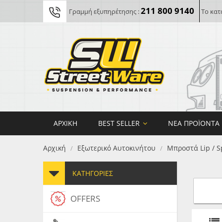
211 800 9140
Γραμμή εξυπηρέτησης :
Το κατ
ΑΡΧΙΚΉ
BEST SELLER
ΝΈΑ ΠΡΟΪΌΝΤΑ
Αρχική
Εξωτερικό Αυτοκινήτου
Μπροστά Lip / S
/
/
ΚΑΤΗΓΟΡΊΕΣ
OFFERS
FORG
MAXT