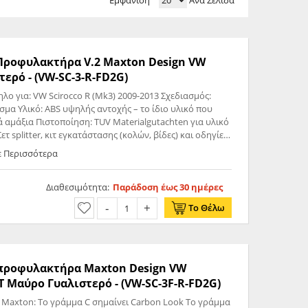
Εμφάνιση
Ανά Σελίδα
ς Προφυλακτήρα V.2 Maxton Design VW
 Γυαλιστερό - (VW-SC-3-R-FD2G)
 υλικό που
 αμάξια Πιστοποίηση: TUV Materialgutachten για υλικό
 splitter, κιτ εγκατάστασης (κολών, βίδες) και οδηγίες
ε Περισσότερα
Διαθεσιμότητα:
Παράδοση έως 30 ημέρες
Το Θέλω
ς προφυλακτήρα Maxton Design VW
 Μαύρο Γυαλιστερό - (VW-SC-3F-R-FD2G)
 Maxton: Το γράμμα C σημαίνει Carbon Look Το γράμμα