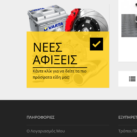
WAST
RENA
ΑΝΤΛ
ΛΕΊΠ
(TURB
ΝΈΕΣ
ΑΝΤΛ
ΑΦΊΞΕΙΣ
Κάντε κλίκ για να δείτε τα πιο
πρόσφατα είδη μας!
ΠΛΗΡΟΦΟΡΊΕΣ
ΕΞΥΠΗΡΈ
Ο Λογαριασμός Μου
Τρόποι Π