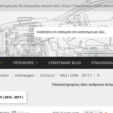
άστημά μας, θα παραμείνει κλειστό από 13 έως 17 Αυγούστου. Καλές Διακο
ΠΡΟΣΦΟΡΈΣ
STREETWARE BLOG
ΕΠΙΚΟΙΝΩΝΊ
poiler
Volkswagen
Scirocco
Mk3 ( 2008 - 2017 )
R
/
/
/
/
Υποκατηγορίες που ανήκουν στην
t ( 2014 - 2017 )
E
ON DESIGN
Πλέγμα
Λίστα