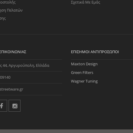
ποστολής
Σχετικά Με Εμάς
ηση Πελατών
σης
 ΕΠΙΚΟΙΝΩΝΊΑΣ
ΕΠΊΣΗΜΟΙ ΑΝΤΙΠΡΌΣΩΠΟΙ
Maxton Design
ς 44, Αργυρούπολη, Ελλάδα
Green Filters
09140
Wagner Tuning
streetware.gr