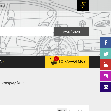
πές!
Αναζήτηση
0
ΤΟ ΚΑΛΆΘΙ ΜΟΥ
Α
 κατηγορία R
0,00 €
ΚΑΘΑΡΌ ΣΎΝΟΛΟ:
0,00 €
ΤΕΛΙΚΌ ΣΎΝΟΛΟ: