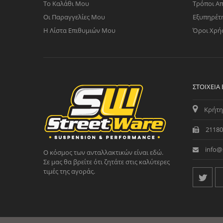
Το Καλάθι Μου
Τρόποι Α
Οι Παραγγελίες Μου
Εξυπηρέτ
Η Λίστα Επιθυμιών Μου
Όροι Χρή
ΣΤΟΙΧΕΊΑ
Κρήτη
21180
info@
Ο κόσμος των ανταλλακτικών είναι εδώ.
Σε μας θα βρείτε ότι ζητάτε στις καλύτερες
τιμές της αγοράς.