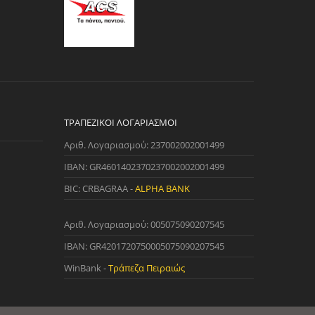
ΤΡΑΠΕΖΙΚΟΊ ΛΟΓΑΡΙΑΣΜΟΊ
Αριθ. Λογαριασμού: 237002002001499
IBAN: GR4601402370237002002001499
BIC: CRBAGRAA -
ALPHA BANK
Αριθ. Λογαριασμού: 005075090207545
IBAN: GR4201720750005075090207545
WinBank -
Τράπεζα Πειραιώς