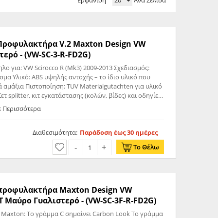
Εμφάνιση
Ανά Σελίδα
ς Προφυλακτήρα V.2 Maxton Design VW
 Γυαλιστερό - (VW-SC-3-R-FD2G)
 υλικό που
 αμάξια Πιστοποίηση: TUV Materialgutachten για υλικό
 splitter, κιτ εγκατάστασης (κολών, βίδες) και οδηγίες
ε Περισσότερα
Διαθεσιμότητα:
Παράδοση έως 30 ημέρες
Το Θέλω
ς προφυλακτήρα Maxton Design VW
 Μαύρο Γυαλιστερό - (VW-SC-3F-R-FD2G)
 Maxton: Το γράμμα C σημαίνει Carbon Look Το γράμμα