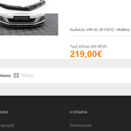
EGATE
ΚΆΛΥΜΜΑ
ULT
CUPRA
ΊΑ ΒΕΝΖΊΝΗΣ
ΨΕΥΤΟΚΆΠΑΚΟΥ
ΤΗΣ ΥΠΟΠΊΕΣΗΣ
ΒΆΣΕΙΣ ΜΗΧΑΝΉΣ
Κωδικός: VW-SC-3F-FD1G - Μάθετε
O)
ΊΑ ΝΕΡΟΎ
Τιμή eshop (Με ΦΠΑ)
219,00€
Πλέγμα
Λίστα
ΤΗΣΗ
Η ΕΤΑΙΡΊΑ
ληρωμής
Επικοινωνία