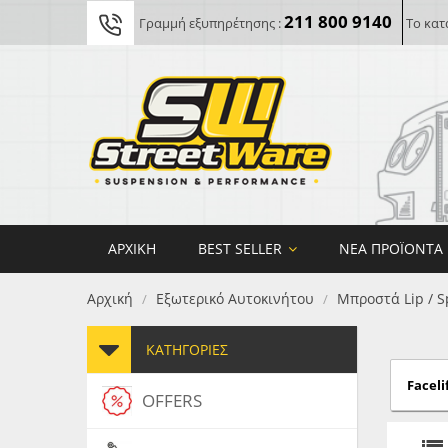
211 800 9140
Γραμμή εξυπηρέτησης :
Το κατ
ΑΡΧΙΚΉ
BEST SELLER
ΝΈΑ ΠΡΟΪΌΝΤΑ
Αρχική
Εξωτερικό Αυτοκινήτου
Μπροστά Lip / S
/
/
ΚΑΤΗΓΟΡΊΕΣ
Facelif
OFFERS
FORG
MAXT