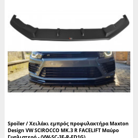
Spoiler / Χειλάκι εμπρός προφυλακτήρα Maxton
Design VW SCIROCCO MK.3 R FACELIFT Μαύρο
Γυαλιστερό - (VW-SC-3F-R-FD1G)