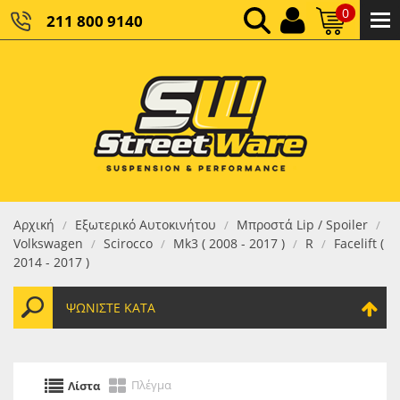
0
211 800 9140
0,00 €
ΚΑΘΑΡΌ ΣΎΝΟΛΟ:
0,00 €
ΤΕΛΙΚΌ ΣΎΝΟΛΟ:
Αρχική
Εξωτερικό Αυτοκινήτου
Μπροστά Lip / Spoiler
/
/
/
Volkswagen
Scirocco
Mk3 ( 2008 - 2017 )
R
Facelift (
/
/
/
/
2014 - 2017 )
ΨΩΝΊΣΤΕ ΚΑΤΆ
Πλέγμα
Λίστα