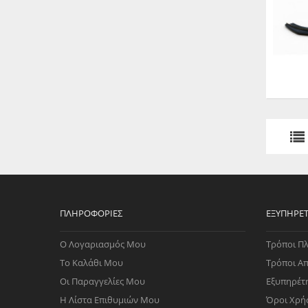
ΠΛΗΡΟΦΟΡΊΕΣ
ΕΞΥΠΗΡΈ
Ο Λογαριασμός Μου
Τρόποι Π
Το Καλάθι Μου
Τρόποι Α
Οι Παραγγελίες Μου
Εξυπηρέτ
Η Λίστα Επιθυμιών Μου
Όροι Χρή