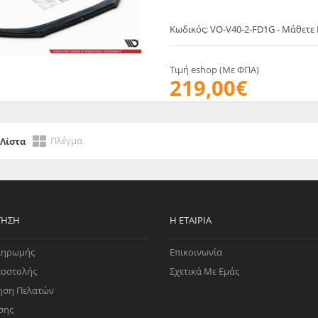
Κωδικός: VO-V40-2-FD1G - Μάθετε
Τιμή eshop (Με ΦΠΑ)
219,00€
Πλέγμα
Λίστα
ΤΗΣΗ
Η ΕΤΑΙΡΊΑ
ληρωμής
Επικοινωνία
ποστολής
Σχετικά Με Εμάς
ηση Πελατών
σης