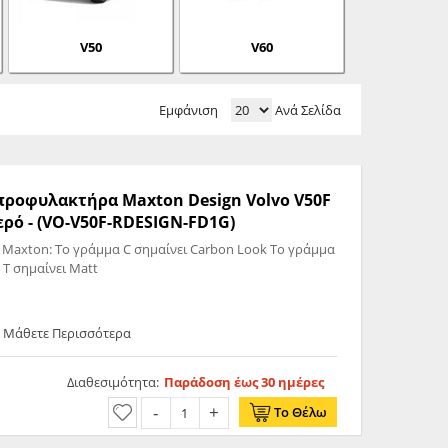
V50
V60
Εμφάνιση
Ανά Σελίδα
ς προφυλακτήρα Maxton Design Volvo V50F
ρό - (VO-V50F-RDESIGN-FD1G)
 Maxton: Το γράμμα C σημαίνει Carbon Look Το γράμμα
 T σημαίνει Matt
- Μάθετε Περισσότερα
Διαθεσιμότητα:
Παράδοση έως 30 ημέρες
Το Θέλω