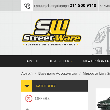
211 800 9140
Γραμμή εξυπηρέτησης :
Καλωσο
ΑΡΧΙΚΉ
BEST SELLER
ΝΈΑ ΠΡΟΪΌΝΤΑ
Αρχική
Εξωτερικό Αυτοκινήτου
Μπροστά Lip / S
/
/
ΚΑΤΗΓΟΡΊΕΣ
OFFERS
FORG
MAXT