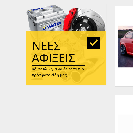
WAST
RENA
ΑΝΤΛ
ΛΕΊΠ
(TURB
ΝΈΕΣ
ΑΝΤΛ
ΑΦΊΞΕΙΣ
Κάντε κλίκ για να δείτε τα πιο
πρόσφατα είδη μας!