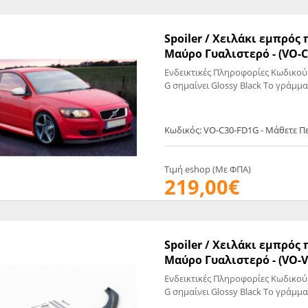
EGATE
ΚΆΛΥΜΜΑ
ULT
CUPRA
ΊΑ ΒΕΝΖΊΝΗΣ
ΨΕΥΤΟΚΆΠΑΚΟΥ
Spoiler / Χειλάκι εμπρός
Μαύρο Γυαλιστερό - (VO-
ΤΗΣ ΥΠΟΠΊΕΣΗΣ
ΒΆΣΕΙΣ ΜΗΧΑΝΉΣ
Ενδεικτικές Πληροφορίες Κωδικού
O)
G σημαίνει Glossy Black Το γράμμα
ΊΑ ΝΕΡΟΎ
Κωδικός: VO-C30-FD1G - Μάθετε Π
Τιμή eshop (Με ΦΠΑ)
219,00€
Spoiler / Χειλάκι εμπρός
Μαύρο Γυαλιστερό - (VO-V
Ενδεικτικές Πληροφορίες Κωδικού
G σημαίνει Glossy Black Το γράμμα