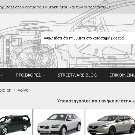
ρίσατε στον κόσμο του αυτοκινήτου και των ανταλλακτικών
ΠΡΟΣΦΟΡΈΣ
STREETWARE BLOG
ΕΠΙΚΟΙΝΩΝΊ
poiler
Volvo
/
Υποκατηγορίες που ανήκουν στην κ
E
ON DESIGN