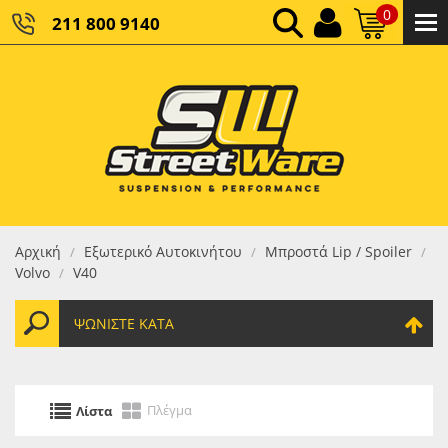
0
211 800 9140
0,00 €
ΚΑΘΑΡΌ ΣΎΝΟΛΟ:
0,00 €
ΤΕΛΙΚΌ ΣΎΝΟΛΟ:
Αρχική
Εξωτερικό Αυτοκινήτου
Μπροστά Lip / Spoiler
/
/
/
Volvo
V40
/
ΨΩΝΊΣΤΕ ΚΑΤΆ
Πλέγμα
Λίστα