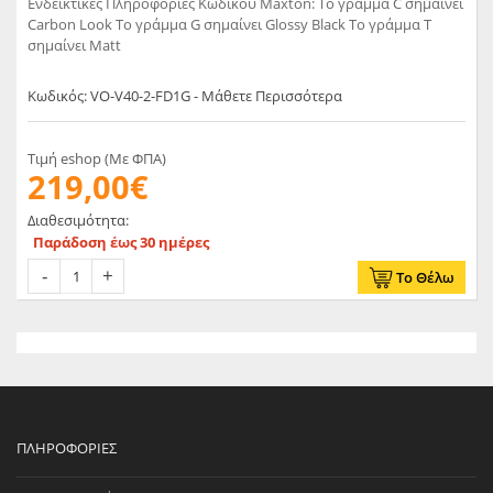
Ενδεικτικές Πληροφορίες Κωδικού Maxton: Το γράμμα C σημαίνει
Carbon Look Το γράμμα G σημαίνει Glossy Black Το γράμμα T
σημαίνει Matt
Κωδικός: VO-V40-2-FD1G - Μάθετε Περισσότερα
Τιμή eshop (Με ΦΠΑ)
219,00€
Διαθεσιμότητα:
Παράδοση έως 30 ημέρες
Το Θέλω
ΠΛΗΡΟΦΟΡΊΕΣ