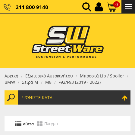
0
211 800 9140
0,00 €
ΚΑΘΑΡΌ ΣΎΝΟΛΟ:
0,00 €
ΤΕΛΙΚΌ ΣΎΝΟΛΟ:
Αρχική
Εξωτερικό Αυτοκινήτου
Μπροστά Lip / Spoiler
/
/
/
BMW
Σειρά M
M8
F92/F93 (2019 - 2022)
/
/
/
ΨΩΝΊΣΤΕ ΚΑΤΆ
Πλέγμα
Λίστα