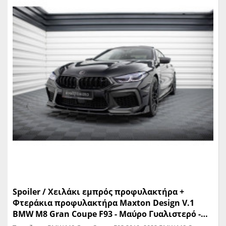
Spoiler / Χειλάκι εμπρός προφυλακτήρα +
Φτεράκια προφυλακτήρα Maxton Design V.1
BMW M8 Gran Coupe F93 - Μαύρο Γυαλιστερό -
(BM-M8-G16-FD1G+FSF)