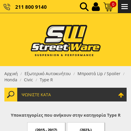
0
211 800 9140
0,00 €
ΚΑΘΑΡΌ ΣΎΝΟΛΟ:
0,00 €
ΤΕΛΙΚΌ ΣΎΝΟΛΟ:
Αρχική
Εξωτερικό Αυτοκινήτου
Μπροστά Lip / Spoiler
/
/
/
Honda
Civic
Type R
/
/
ΨΩΝΊΣΤΕ ΚΑΤΆ
Υποκατηγορίες που ανήκουν στην κατηγορία Type R
(2015 - 2017)
(2023-)