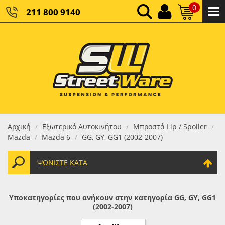
0
211 800 9140
0,00 €
ΚΑΘΑΡΌ ΣΎΝΟΛΟ:
0,00 €
ΤΕΛΙΚΌ ΣΎΝΟΛΟ:
Αρχική
Εξωτερικό Αυτοκινήτου
Μπροστά Lip / Spoiler
/
/
/
Mazda
Mazda 6
GG, GY, GG1 (2002-2007)
/
/
ΨΩΝΊΣΤΕ ΚΑΤΆ
Υποκατηγορίες που ανήκουν στην κατηγορία GG, GY, GG1
(2002-2007)