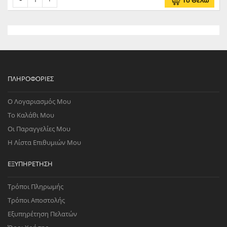
Το Θέλω
ΠΛΗΡΟΦΟΡΊΕΣ
Ο Λογαριασμός Μου
Το Καλάθι Μου
Οι Παραγγελίες Μου
Η Λίστα Επιθυμιών Μου
ΕΞΥΠΗΡΈΤΗΣΗ
Τρόποι Πληρωμής
Τρόποι Αποστολής
Εξυπηρέτηση Πελατών