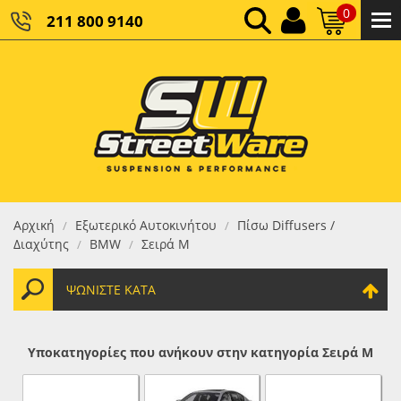
0
211 800 9140
0,00 €
ΚΑΘΑΡΌ ΣΎΝΟΛΟ:
0,00 €
ΤΕΛΙΚΌ ΣΎΝΟΛΟ:
Αρχική
Εξωτερικό Αυτοκινήτου
Πίσω Diffusers /
/
/
Διαχύτης
BMW
Σειρά Μ
/
/
ΨΩΝΊΣΤΕ ΚΑΤΆ
Υποκατηγορίες που ανήκουν στην κατηγορία Σειρά Μ