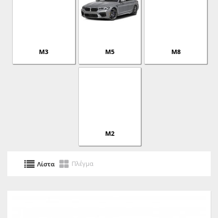
M3
M5
M8
Μ2
Πλέγμα
Λίστα