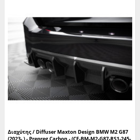
Διαχύτης / Diffuser Maxton Design BMW M2 G87
(2023- ) - Prepreg Carbon - (CF-BM-M2-G87-RS1-245-