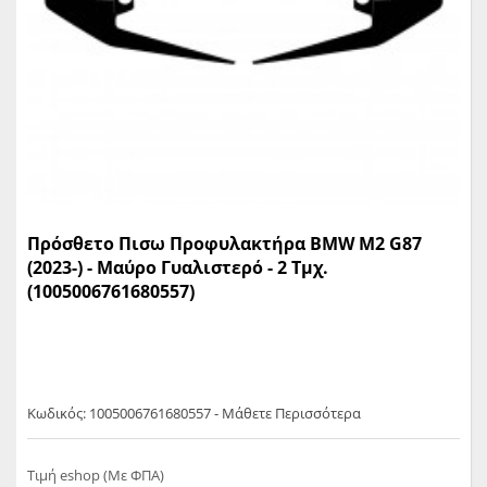
Πρόσθετο Πισω Προφυλακτήρα BMW M2 G87
(2023-) - Μαύρο Γυαλιστερό - 2 Τμχ.
(1005006761680557)
Κωδικός: 1005006761680557 - Μάθετε Περισσότερα
Τιμή eshop (Με ΦΠΑ)