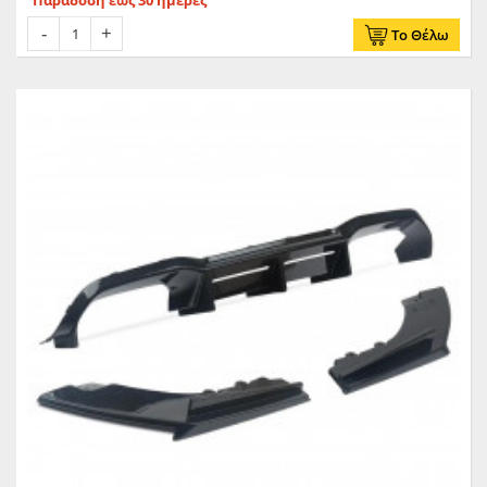
Το Θέλω