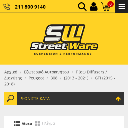
0
211 800 9140
0,00 €
ΚΑΘΑΡΌ ΣΎΝΟΛΟ:
0,00 €
ΤΕΛΙΚΌ ΣΎΝΟΛΟ:
Αρχική
Εξωτερικό Αυτοκινήτου
Πίσω Diffusers /
/
/
Διαχύτης
Peugeot
308
(2013 - 2021)
GTI (2015 -
/
/
/
/
2018)
ΨΩΝΊΣΤΕ ΚΑΤΆ
Πλέγμα
Λίστα