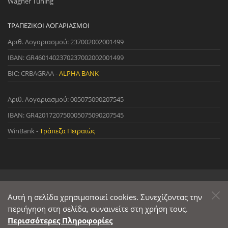
Wagner Tuning
ΤΡΑΠΕΖΙΚΟΊ ΛΟΓΑΡΙΑΣΜΟΊ
Αριθ. Λογαριασμού: 237002002001499
IBAN: GR4601402370237002002001499
BIC: CRBAGRAA -
ALPHA BANK
Αριθ. Λογαριασμού: 005075090207545
IBAN: GR4201720750005075090207545
WinBank -
Τράπεζα Πειραιώς
© 2022 StreetWare. All Rights Reserved. | Designed and Developed
by
Αυτή η σελίδα χρησιμοποιεί cookies. Συνεχίζοντας την
Primesoft
&
CodeCave
περιήγηση στη σελίδα, συναινείτε στη χρήση τους.
Περισσότερες Πληροφορίες