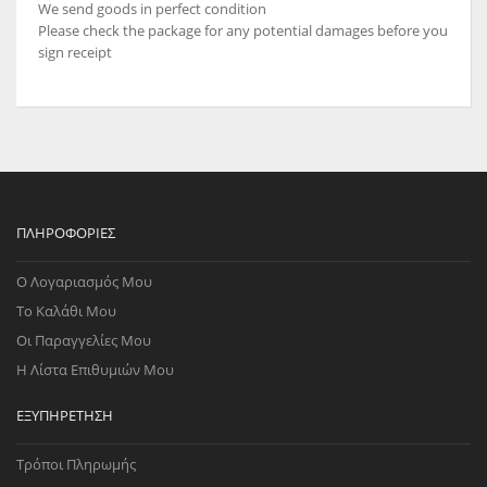
We send goods in perfect condition
Please check the package for any potential damages before you
sign receipt
ΠΛΗΡΟΦΟΡΊΕΣ
Ο Λογαριασμός Μου
Το Καλάθι Μου
Οι Παραγγελίες Μου
Η Λίστα Επιθυμιών Μου
ΕΞΥΠΗΡΈΤΗΣΗ
Τρόποι Πληρωμής