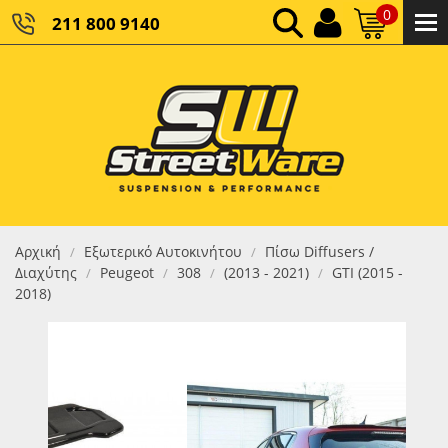
0
211 800 9140
0,00 €
ΚΑΘΑΡΌ ΣΎΝΟΛΟ:
0,00 €
ΤΕΛΙΚΌ ΣΎΝΟΛΟ:
Αρχική
Εξωτερικό Αυτοκινήτου
Πίσω Diffusers /
/
/
Διαχύτης
Peugeot
308
(2013 - 2021)
GTI (2015 -
/
/
/
/
2018)