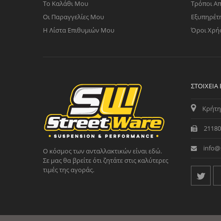
Το Καλάθι Μου
Τρόποι Α
Οι Παραγγελίες Μου
Εξυπηρέτ
Η Λίστα Επιθυμιών Μου
Όροι Χρή
ΣΤΟΙΧΕΊΑ
Κρήτη
21180
info@
Ο κόσμος των ανταλλακτικών είναι εδώ.
Σε μας θα βρείτε ότι ζητάτε στις καλύτερες
τιμές της αγοράς.