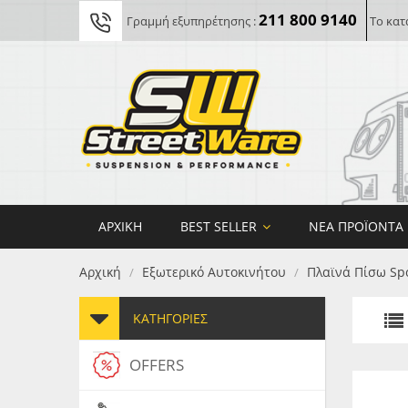
211 800 9140
Γραμμή εξυπηρέτησης :
Το κατ
ΑΡΧΙΚΉ
BEST SELLER
ΝΈΑ ΠΡΟΪΌΝΤΑ
Αρχική
Εξωτερικό Αυτοκινήτου
Πλαϊνά Πίσω Spo
/
/
ΚΑΤΗΓΟΡΊΕΣ
OFFERS
FORG
MAXT