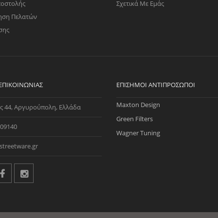
ποστολής
Σχετικά Με Εμάς
ηση Πελατών
σης
 ΕΠΙΚΟΙΝΩΝΊΑΣ
ΕΠΊΣΗΜΟΙ ΑΝΤΙΠΡΌΣΩΠΟΙ
Maxton Design
ς 44, Αργυρούπολη, Ελλάδα
Green Filters
09140
Wagner Tuning
streetware.gr