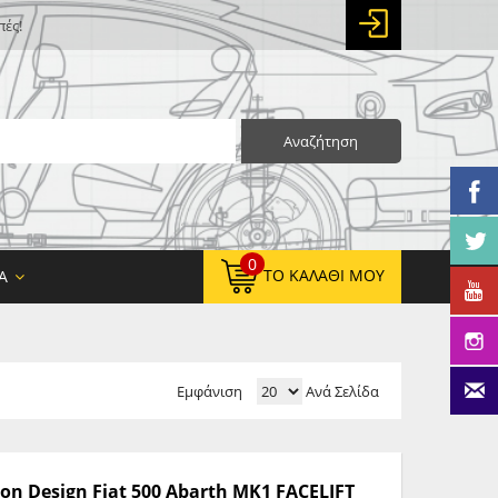
πές!
Αναζήτηση
0
ΤΟ ΚΑΛΆΘΙ ΜΟΥ
Α
Εμφάνιση
Ανά Σελίδα
0,00 €
ΚΑΘΑΡΌ ΣΎΝΟΛΟ:
0,00 €
ΤΕΛΙΚΌ ΣΎΝΟΛΟ:
on Design Fiat 500 Abarth MK1 FACELIFT