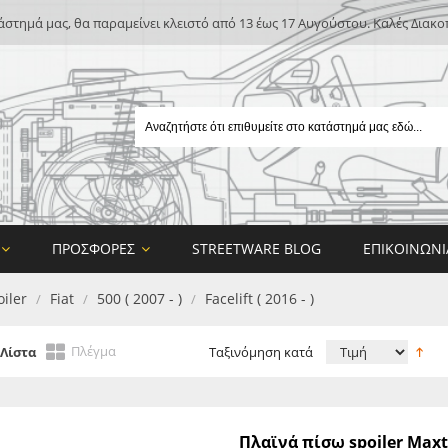
άστημά μας, θα παραμείνει κλειστό από 13 έως 17 Αυγούστου. Καλές Διακο
ΠΡΟΣΦΟΡΈΣ
STREETWARE BLOG
ΕΠΙΚΟΙΝΩΝΊ
iler
Fiat
500 ( 2007 - )
Facelift ( 2016 - )
/
/
/
Πλέγμα
Λίστα
Ταξινόμηση κατά
E
Πλαϊνά πίσω spoiler Maxt
ON DESIGN