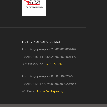
ΤΡΑΠΕΖΙΚΟΊ ΛΟΓΑΡΙΑΣΜΟΊ
Αριθ. Λογαριασμού: 237002002001499
IBAN: GR4601402370237002002001499
BIC: CRBAGRAA -
ALPHA BANK
Αριθ. Λογαριασμού: 005075090207545
IBAN: GR4201720750005075090207545
WinBank -
Τράπεζα Πειραιώς