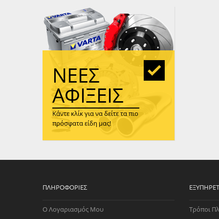
WAST
RENA
ΑΝΤΛ
ΛΕΊΠ
(TURB
ΝΈΕΣ
ΑΝΤΛ
ΑΦΊΞΕΙΣ
Κάντε κλίκ για να δείτε τα πιο
πρόσφατα είδη μας!
ΠΛΗΡΟΦΟΡΊΕΣ
ΕΞΥΠΗΡΈ
Ο Λογαριασμός Μου
Τρόποι Π