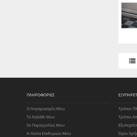
ΠΛΗΡΟΦΟΡΊΕΣ
ΕΞΥΠΗΡΈ
Ο Λογαριασμός Μου
Τρόποι Π
Το Καλάθι Μου
Τρόποι Α
Οι Παραγγελίες Μου
Εξυπηρέτ
Η Λίστα Επιθυμιών Μου
Όροι Χρή