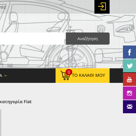
πές!
Αναζήτηση
0
ΤΟ ΚΑΛΆΘΙ ΜΟΥ
Α
κατηγορία Fiat
0,00 €
ΚΑΘΑΡΌ ΣΎΝΟΛΟ:
0,00 €
ΤΕΛΙΚΌ ΣΎΝΟΛΟ: