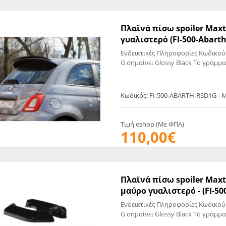
EGATE
ΚΆΛΥΜΜΑ
ULT
CUPRA
ΊΑ ΒΕΝΖΊΝΗΣ
ΨΕΥΤΟΚΆΠΑΚΟΥ
Πλαϊνά πίσω spoiler Maxt
γυαλιστερό (FI-500-A
ΤΗΣ ΥΠΟΠΊΕΣΗΣ
ΒΆΣΕΙΣ ΜΗΧΑΝΉΣ
Ενδεικτικές Πληροφορίες Κωδικού
O)
G σημαίνει Glossy Black Το γράμμα
ΊΑ ΝΕΡΟΎ
Κωδικός: FI-500-ABARTH-RSD1G - 
Τιμή eshop (Με ΦΠΑ)
110,00€
Πλαϊνά πίσω spoiler Max
μαύρο γυαλιστερό - (FI-5
Ενδεικτικές Πληροφορίες Κωδικού
G σημαίνει Glossy Black Το γράμμα