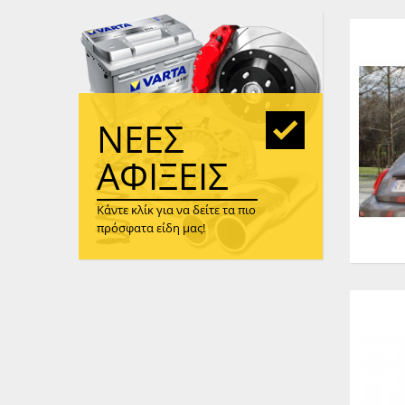
WAST
RENA
ΑΝΤΛ
ΛΕΊΠ
(TURB
ΝΈΕΣ
ΑΝΤΛ
ΑΦΊΞΕΙΣ
Κάντε κλίκ για να δείτε τα πιο
πρόσφατα είδη μας!