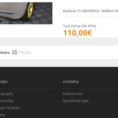
Κωδικός: FI-500-RSD1G - Μάθετε 
Τιμή eshop (Με ΦΠΑ)
110,00€
Πλέγμα
Λίστα
ΤΗΣΗ
Η ΕΤΑΙΡΊΑ
ληρωμής
Επικοινωνία
ποστολής
Σχετικά Με Εμάς
ηση Πελατών
σης