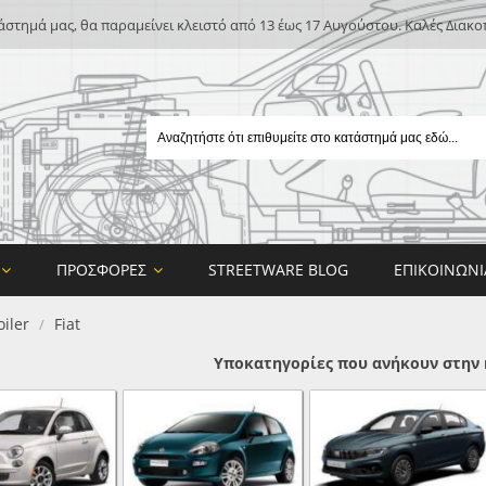
άστημά μας, θα παραμείνει κλειστό από 13 έως 17 Αυγούστου. Καλές Διακο
ΠΡΟΣΦΟΡΈΣ
STREETWARE BLOG
ΕΠΙΚΟΙΝΩΝΊ
iler
Fiat
/
Υποκατηγορίες που ανήκουν στην 
E
ON DESIGN