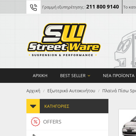
211 800 9140
Γραμμή εξυπηρέτησης :
Το κατ
ΑΡΧΙΚΉ
BEST SELLER
ΝΈΑ ΠΡΟΪΌΝΤΑ
Αρχική
Εξωτερικό Αυτοκινήτου
Πλαϊνά Πίσω Spo
/
/
ΚΑΤΗΓΟΡΊΕΣ
OFFERS
FORG
MAXT