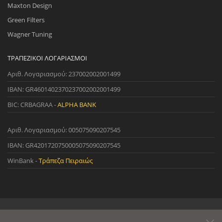
Maxton Design
Green Filters
Wagner Tuning
ΤΡΑΠΕΖΙΚΟΊ ΛΟΓΑΡΙΑΣΜΟΊ
Αριθ. Λογαριασμού: 237002002001499
IBAN: GR4601402370237002002001499
BIC: CRBAGRAA -
ALPHA BANK
Αριθ. Λογαριασμού: 005075090207545
IBAN: GR4201720750005075090207545
WinBank -
Τράπεζα Πειραιώς
© 2022 StreetWare. All Rights Reserved. | Designed and Developed
by