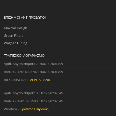
ΕΠΊΣΗΜΟΙ ΑΝΤΙΠΡΌΣΩΠΟΙ
Maxton Design
Green Filters
Wagner Tuning
ΤΡΑΠΕΖΙΚΟΊ ΛΟΓΑΡΙΑΣΜΟΊ
Αριθ. Λογαριασμού: 237002002001499
IBAN: GR4601402370237002002001499
BIC: CRBAGRAA -
ALPHA BANK
Αριθ. Λογαριασμού: 005075090207545
IBAN: GR4201720750005075090207545
WinBank -
Τράπεζα Πειραιώς