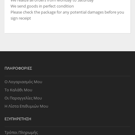
We realize all orders from Monday to Saturday
We send goods in perfect condition
Please check the package for any potential damages before you
sign receipt
ΠΛΗΡΟΦΟΡΊΕΣ
Ο Λογαριασμός Μου
Το Καλάθι Μου
Οι Παραγγελίες Μου
Η Λίστα Επιθυμιών Μου
ΕΞΥΠΗΡΈΤΗΣΗ
Τρόποι Πληρωμής