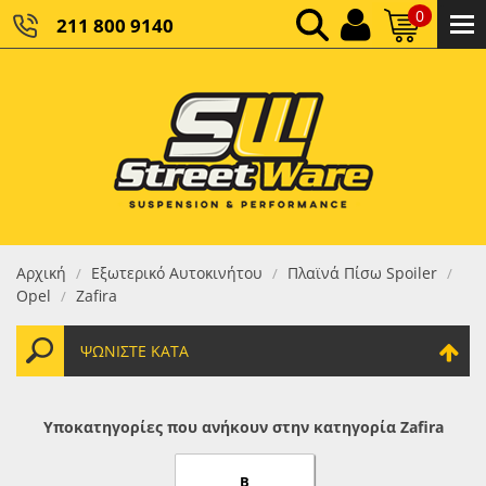
0
211 800 9140
0,00 €
ΚΑΘΑΡΌ ΣΎΝΟΛΟ:
0,00 €
ΤΕΛΙΚΌ ΣΎΝΟΛΟ:
Αρχική
Εξωτερικό Αυτοκινήτου
Πλαϊνά Πίσω Spoiler
/
/
/
Opel
Zafira
/
ΨΩΝΊΣΤΕ ΚΑΤΆ
Υποκατηγορίες που ανήκουν στην κατηγορία Zafira
B