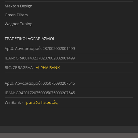
Maxton Design
Green Filters
Wagner Tuning
ΤΡΑΠΕΖΙΚΟΊ ΛΟΓΑΡΙΑΣΜΟΊ
Αριθ. Λογαριασμού: 237002002001499
IBAN: GR4601402370237002002001499
BIC: CRBAGRAA -
ALPHA BANK
Αριθ. Λογαριασμού: 005075090207545
IBAN: GR4201720750005075090207545
WinBank -
Τράπεζα Πειραιώς
© 2022 StreetWare. All Rights Reserved. | Designed and Developed
by