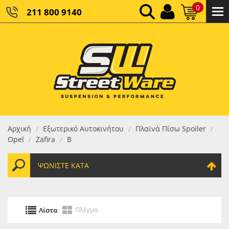
0
211 800 9140
0,00 €
ΚΑΘΑΡΌ ΣΎΝΟΛΟ:
0,00 €
ΤΕΛΙΚΌ ΣΎΝΟΛΟ:
Αρχική
Εξωτερικό Αυτοκινήτου
Πλαϊνά Πίσω Spoiler
/
/
/
Opel
Zafira
B
/
/
ΨΩΝΊΣΤΕ ΚΑΤΆ
Πλέγμα
Λίστα