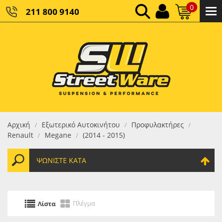
0
211 800 9140
0,00 €
ΚΑΘΑΡΌ ΣΎΝΟΛΟ:
0,00 €
ΤΕΛΙΚΌ ΣΎΝΟΛΟ:
Αρχική
Εξωτερικό Αυτοκινήτου
Προφυλακτήρες
/
/
/
Renault
Megane
(2014 - 2015)
/
/
ΨΩΝΊΣΤΕ ΚΑΤΆ
Πλέγμα
Λίστα