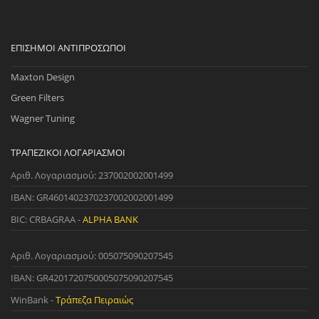
ΕΠΊΣΗΜΟΙ ΑΝΤΙΠΡΌΣΩΠΟΙ
Maxton Design
Green Filters
Wagner Tuning
ΤΡΑΠΕΖΙΚΟΊ ΛΟΓΑΡΙΑΣΜΟΊ
Αριθ. Λογαριασμού: 237002002001499
IBAN: GR4601402370237002002001499
BIC: CRBAGRAA -
ALPHA BANK
Αριθ. Λογαριασμού: 005075090207545
IBAN: GR4201720750005075090207545
WinBank -
Τράπεζα Πειραιώς