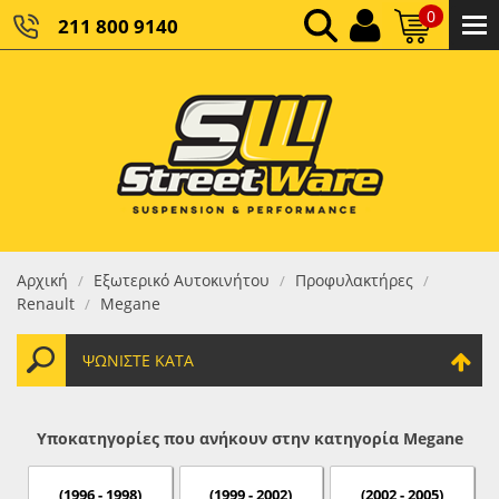
0
211 800 9140
0,00 €
ΚΑΘΑΡΌ ΣΎΝΟΛΟ:
0,00 €
ΤΕΛΙΚΌ ΣΎΝΟΛΟ:
Αρχική
Εξωτερικό Αυτοκινήτου
Προφυλακτήρες
/
/
/
Renault
Megane
/
ΨΩΝΊΣΤΕ ΚΑΤΆ
Υποκατηγορίες που ανήκουν στην κατηγορία Megane
(1996 - 1998)
(1999 - 2002)
(2002 - 2005)