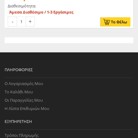
Διαθεσιμότητα:
Άμεσα Διαθέσιμο / 1-3 Εργάσιμες
Το Θέλω
ΠΛΗΡΟΦΟΡΊΕΣ
Ο Λογαριασμός Μου
Το Καλάθι Μου
Οι Παραγγελίες Μου
Η Λίστα Επιθυμιών Μου
ΕΞΥΠΗΡΈΤΗΣΗ
Τρόποι Πληρωμής