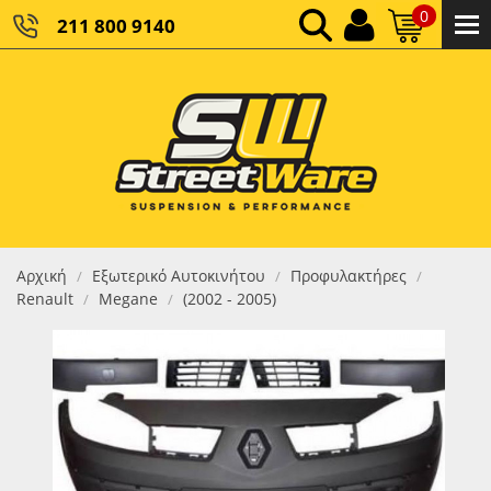
0
211 800 9140
0,00 €
ΚΑΘΑΡΌ ΣΎΝΟΛΟ:
0,00 €
ΤΕΛΙΚΌ ΣΎΝΟΛΟ:
Αρχική
Εξωτερικό Αυτοκινήτου
Προφυλακτήρες
/
/
/
Renault
Megane
(2002 - 2005)
/
/