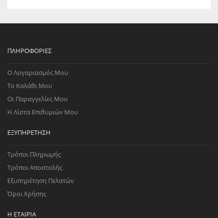
ΠΛΗΡΟΦΟΡΊΕΣ
Ο Λογαριασμός Μου
Το Καλάθι Μου
Οι Παραγγελίες Μου
Η Λίστα Επιθυμιών Μου
ΕΞΥΠΗΡΈΤΗΣΗ
Τρόποι Πληρωμής
Τρόποι Αποστολής
Εξυπηρέτηση Πελατών
Όροι Χρήσης
Η ΕΤΑΙΡΊΑ