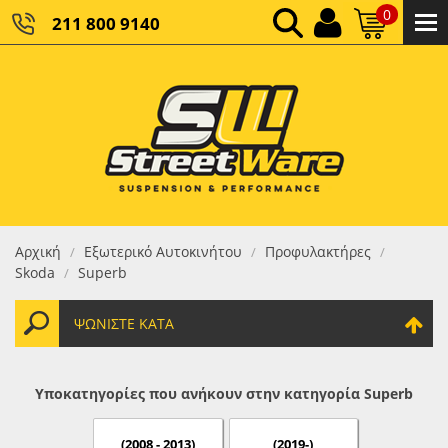
0
211 800 9140
0,00 €
ΚΑΘΑΡΌ ΣΎΝΟΛΟ:
0,00 €
ΤΕΛΙΚΌ ΣΎΝΟΛΟ:
Αρχική
Εξωτερικό Αυτοκινήτου
Προφυλακτήρες
/
/
/
Skoda
Superb
/
ΨΩΝΊΣΤΕ ΚΑΤΆ
Υποκατηγορίες που ανήκουν στην κατηγορία Superb
(2008 - 2013)
(2019-)