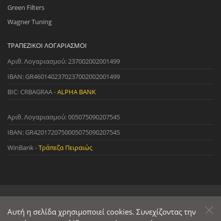
Green Filters
Wagner Tuning
ΤΡΑΠΕΖΙΚΟΊ ΛΟΓΑΡΙΑΣΜΟΊ
Αριθ. Λογαριασμού: 237002002001499
IBAN: GR4601402370237002002001499
BIC: CRBAGRAA -
ALPHA BANK
Αριθ. Λογαριασμού: 005075090207545
IBAN: GR4201720750005075090207545
WinBank -
Τράπεζα Πειραιώς
© 2022 StreetWare. All Rights Reserved. | Designed and Developed
by
Αυτή η σελίδα χρησιμοποιεί cookies. Συνεχίζοντας την
Primesoft
&
CodeCave