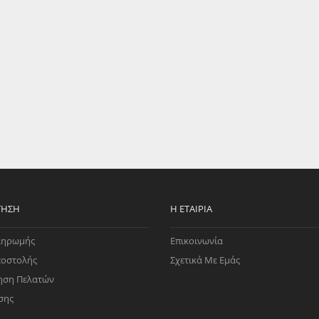
EGATE
ΚΆΛΥΜΜΑ
ULT
CUPRA
ΊΑ ΒΕΝΖΊΝΗΣ
ΨΕΥΤΟΚΆΠΑΚΟΥ
ΤΗΣ ΥΠΟΠΊΕΣΗΣ
ΒΆΣΕΙΣ ΜΗΧΑΝΉΣ
O)
ΊΑ ΝΕΡΟΎ
ΤΗΣΗ
Η ΕΤΑΙΡΊΑ
ληρωμής
Επικοινωνία
ποστολής
Σχετικά Με Εμάς
ηση Πελατών
σης