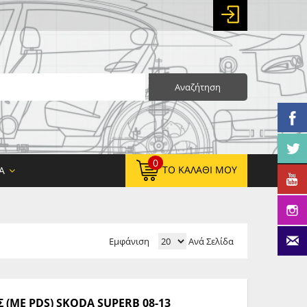
Αναζήτηση
0
ΤΟ ΚΑΛΆΘΙ ΜΟΥ
Α
Εμφάνιση
Ανά Σελίδα
0,00 €
ΚΑΘΑΡΌ ΣΎΝΟΛΟ:
0,00 €
ΤΕΛΙΚΌ ΣΎΝΟΛΟ:
(ΜΕ PDS) SKODA SUPERB 08-13