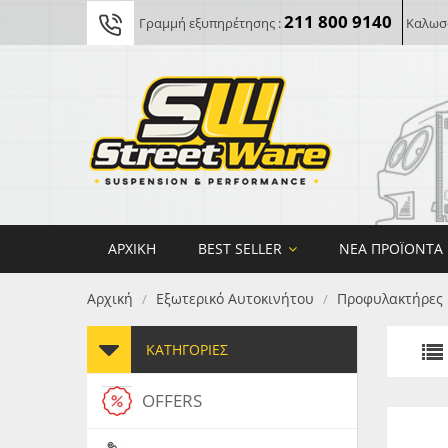
211 800 9140
Γραμμή εξυπηρέτησης :
Καλωσο
ΑΡΧΙΚΉ
BEST SELLER
ΝΈΑ ΠΡΟΪΌΝΤΑ
Αρχική
Εξωτερικό Αυτοκινήτου
Προφυλακτήρες
/
/
ΚΑΤΗΓΟΡΊΕΣ
OFFERS
FORG
MAXT