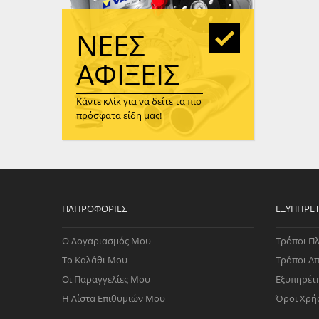
WAST
RENA
ΝΈΕΣ
ΑΝΤΛ
ΛΕΊΠ
ΑΦΊΞΕΙΣ
(TURB
Κάντε κλίκ για να δείτε τα πιο
ΑΝΤΛ
πρόσφατα είδη μας!
ΠΛΗΡΟΦΟΡΊΕΣ
ΕΞΥΠΗΡΈ
Ο Λογαριασμός Μου
Τρόποι Π
Το Καλάθι Μου
Τρόποι Α
Οι Παραγγελίες Μου
Εξυπηρέτ
Η Λίστα Επιθυμιών Μου
Όροι Χρή