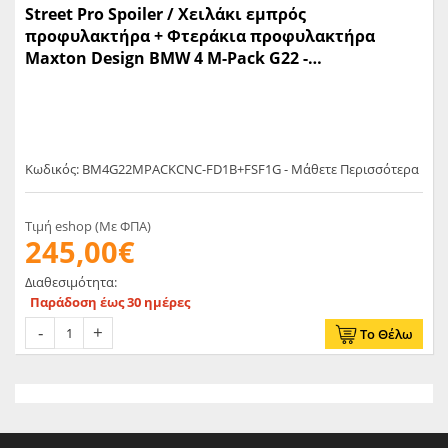
Street Pro Spoiler / Χειλάκι εμπρός
προφυλακτήρα + Φτεράκια προφυλακτήρα
Maxton Design BMW 4 M-Pack G22 -
(BM4G22MPACKCNC-FD1B+FSF1G)
Κωδικός: BM4G22MPACKCNC-FD1B+FSF1G - Μάθετε Περισσότερα
Τιμή eshop (Με ΦΠΑ)
245,00€
Διαθεσιμότητα:
Παράδοση έως 30 ημέρες
Το Θέλω