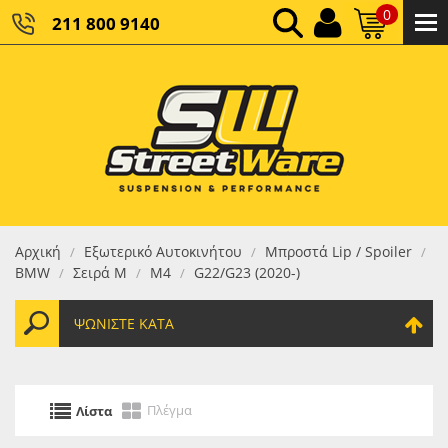
0
211 800 9140
0,00 €
ΚΑΘΑΡΌ ΣΎΝΟΛΟ:
0,00 €
ΤΕΛΙΚΌ ΣΎΝΟΛΟ:
Αρχική
Εξωτερικό Αυτοκινήτου
Μπροστά Lip / Spoiler
/
/
/
BMW
Σειρά M
M4
G22/G23 (2020-)
/
/
/
ΨΩΝΊΣΤΕ ΚΑΤΆ
Πλέγμα
Λίστα