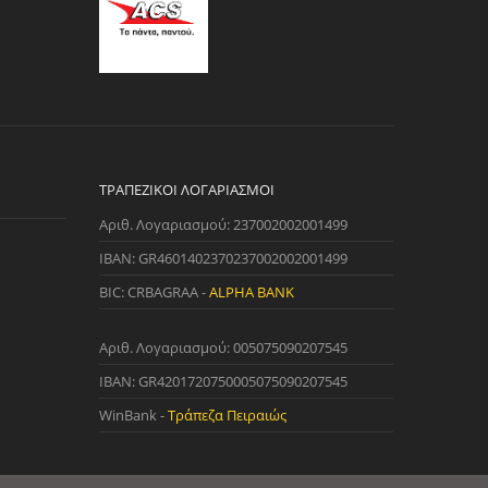
ΤΡΑΠΕΖΙΚΟΊ ΛΟΓΑΡΙΑΣΜΟΊ
Αριθ. Λογαριασμού: 237002002001499
IBAN: GR4601402370237002002001499
BIC: CRBAGRAA -
ALPHA BANK
Αριθ. Λογαριασμού: 005075090207545
IBAN: GR4201720750005075090207545
WinBank -
Τράπεζα Πειραιώς