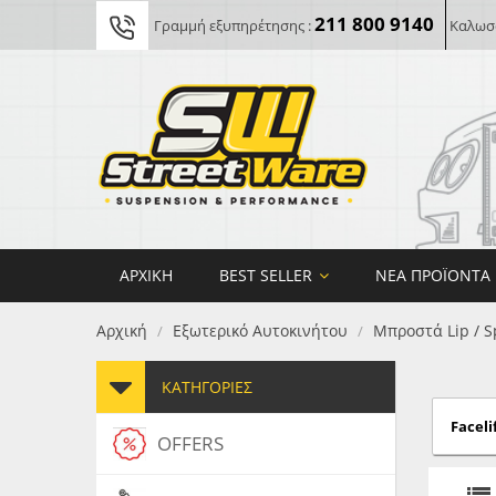
211 800 9140
Γραμμή εξυπηρέτησης :
Καλωσο
ΑΡΧΙΚΉ
BEST SELLER
ΝΈΑ ΠΡΟΪΌΝΤΑ
Αρχική
Εξωτερικό Αυτοκινήτου
Μπροστά Lip / S
/
/
ΚΑΤΗΓΟΡΊΕΣ
Facelif
OFFERS
FORG
MAXT