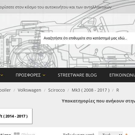
ρίσατε στον κόσμο του αυτοκινήτου και των ανταλλακτικών
ΠΡΟΣΦΟΡΈΣ
STREETWARE BLOG
ΕΠΙΚΟΙΝΩΝΊ
poiler
Volkswagen
Scirocco
Mk3 ( 2008 - 2017 )
R
/
/
/
/
Υποκατηγορίες που ανήκουν στην
t ( 2014 - 2017 )
E
ON DESIGN
Πλέγμα
Λίστα