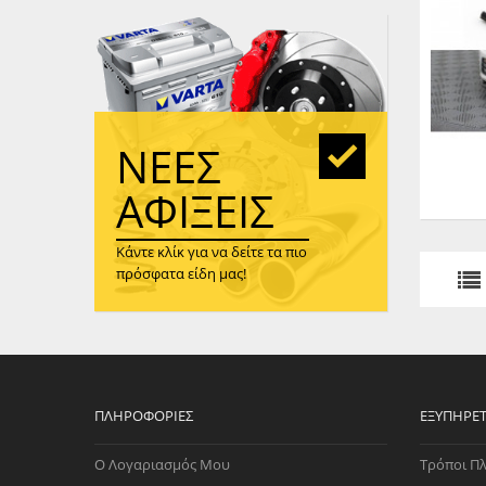
WAST
RENA
ΑΝΤΛ
ΛΕΊΠ
(TURB
ΝΈΕΣ
ΑΝΤΛ
ΑΦΊΞΕΙΣ
Κάντε κλίκ για να δείτε τα πιο
πρόσφατα είδη μας!
ΠΛΗΡΟΦΟΡΊΕΣ
ΕΞΥΠΗΡΈ
Ο Λογαριασμός Μου
Τρόποι Π