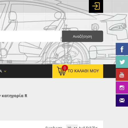
Αναζήτηση
0
ΤΟ ΚΑΛΆΘΙ ΜΟΥ
Α
 κατηγορία R
0,00 €
ΚΑΘΑΡΌ ΣΎΝΟΛΟ:
0,00 €
ΤΕΛΙΚΌ ΣΎΝΟΛΟ: