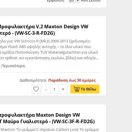
Εμφάνιση
Ανά Σελίδα
ς Προφυλακτήρα V.2 Maxton Design VW
 Γυαλιστερό - (VW-SC-3-R-FD2G)
 υλικό που
 αμάξια Πιστοποίηση: TUV Materialgutachten για υλικό
 splitter, κιτ εγκατάστασης (κολών, βίδες) και οδηγίες
ε Περισσότερα
Διαθεσιμότητα:
Παράδοση έως 30 ημέρες
Το Θέλω
ς προφυλακτήρα Maxton Design VW
 Μαύρο Γυαλιστερό - (VW-SC-3F-R-FD2G)
 Maxton: Το γράμμα C σημαίνει Carbon Look Το γράμμα