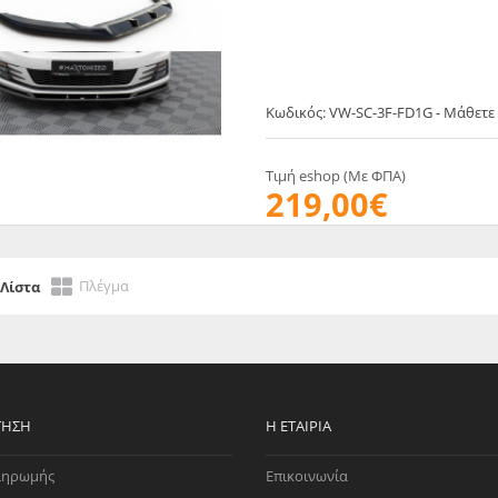
EGATE
ΚΆΛΥΜΜΑ
ULT
CUPRA
ΊΑ ΒΕΝΖΊΝΗΣ
ΨΕΥΤΟΚΆΠΑΚΟΥ
ΤΗΣ ΥΠΟΠΊΕΣΗΣ
ΒΆΣΕΙΣ ΜΗΧΑΝΉΣ
Κωδικός: VW-SC-3F-FD1G - Μάθετε
O)
ΊΑ ΝΕΡΟΎ
Τιμή eshop (Με ΦΠΑ)
219,00€
Πλέγμα
Λίστα
ΤΗΣΗ
Η ΕΤΑΙΡΊΑ
ληρωμής
Επικοινωνία