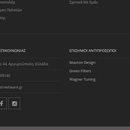
ποστολής
Σχετικά Με Εμάς
ηση Πελατών
σης
 ΕΠΙΚΟΙΝΩΝΊΑΣ
ΕΠΊΣΗΜΟΙ ΑΝΤΙΠΡΌΣΩΠΟΙ
Maxton Design
ς 44, Αργυρούπολη, Ελλάδα
Green Filters
09140
Wagner Tuning
streetware.gr