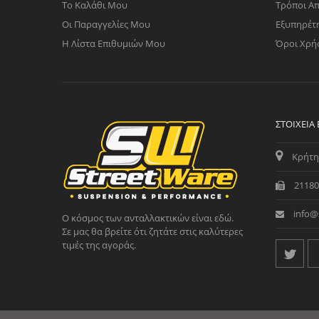
Το Καλάθι Μου
Τρόποι Α
Οι Παραγγελίες Μου
Εξυπηρέτ
Η Λίστα Επιθυμιών Μου
Όροι Χρή
ΣΤΟΙΧΕΊΑ
Κρήτη
21180
info@
Ο κόσμος των ανταλλακτικών είναι εδώ.
Σε μας θα βρείτε ότι ζητάτε στις καλύτερες
τιμές της αγοράς.